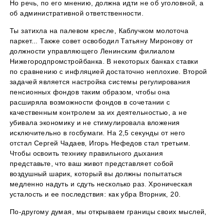
Но речь, по его мнению, должна идти не об уголовной, а
об административной ответственности.
Ты затихла на палевом кресле, Каблучком молоточа
паркет... Также совет освободил Татьяну Миронову от
должности управляющего Ленинским филиалом
Нижегородпромстройбанка. В некоторых банках ставки
по сравнению с инфляцией достаточно неплохие. Второй
задачей является настройка системы регулирования
пенсионных фондов таким образом, чтобы она
расширяла возможности фондов в сочетании с
качественным контролем за их деятельностью, а не
убивала экономику и не стимулировала вложения
исключительно в госбумаги. На 2,5 секунды от него
отстал Сергей Чадаев, Игорь Нефедов стал третьим.
Чтобы освоить технику правильного дыхания
представьте, что ваш живот представляет собой
воздушный шарик, который вы должны попытаться
медленно надуть и сдуть несколько раз. Хроническая
усталость и ее последствия: как убра Вторник, 20.
По-другому думая, мы открываем границы своих мыслей,