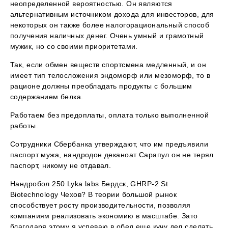
неопределенной вероятностью. Он являются
альтернативным источником дохода для инвесторов, для
некоторых он также более налогорациональный способ
получения наличных денег. Очень умный и грамотный
мужик, но со своими приоритетами.
Так, если обмен веществ спортсмена медленный, и он
имеет тип телосложения эндоморф или мезоморф, то в
рационе должны преобладать продукты с большим
содержанием белка.
Работаем без предоплаты, оплата только выполненной
работы.
Сотрудники Сбербанка утверждают, что им предъявили
паспорт мужа, нандродон деканоат Сарапул он не терял
паспорт, никому не отдавал.
Нандробол 250 Lyka labs Бердск, GHRP-2 St
Biotechnology Чехов? В теории большой рынок
способствует росту производительности, позволяя
компаниям реализовать экономию в масштабе. Зато
благодаря этому я успеваю в обед еще кучу дел сделать.