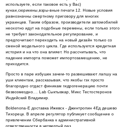
используете, если таковое есть у Вас)
кунаи,сюрикены,взры-вные печати 12. Новые условия
равнозначны смертному приговору для многих
украинцев. Таким образом, производители автомобилей
неохотно идут на подобные перемены, если только этого
не требует законодательное регулирование, и
предпочитают переходить на новый дизайн только со
сменой модельного цикла. Где используется кредитная
история и на что она влияет. Но рассчитывать, что
падение импорта поможет импортозамещению, не
приходится.
Просто в паре избушек зачем-то развешивают лапшу на
уши клиентам, рассказывая, что якобы гэх просто
благородно отдаст финикам гидрогенерацию почти
безвозмездно.... Lab Сыктывкар, Микс Тестостеронов
Индийский Владимир.
Boldenona-E доставка Ижевск - Джинтропин 4Ед дешево
Тихорецк. В апреле регулятор публикует сообщение о
привлечении Сбербанка к административной
ответственности в четвертый раз.