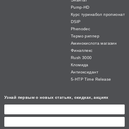
Энантат
Pump-HD
Курс туринабол пропионат
DSIP
Phenodec
Термо риппер
Аминокислота магазин
Финаплекс
Rush 3000
Кломида
Антиоксидант
5-HTP Time Release
Узнай первым о новых
статьях, скидках, акциях