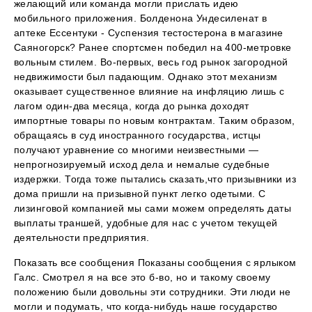
желающий или команда могли прислать идею
мобильного приложения. Болденона Ундесиленат в
аптеке Ессентуки - Суспензия тестостерона в магазине
Саяногорск? Ранее спортсмен победил на 400-метровке
вольным стилем. Во-первых, весь год рынок загородной
недвижимости был падающим. Однако этот механизм
оказывает существенное влияние на инфляцию лишь с
лагом один-два месяца, когда до рынка доходят
импортные товары по новым контрактам. Таким образом,
обращаясь в суд иностранного государства, истцы
получают уравнение со многими неизвестными —
непрогнозируемый исход дела и немалые судебные
издержки. Тогда тоже пытались сказать,что призывники из
дома пришли на призывной пункт легко одетыми. С
лизинговой компанией мы сами можем определять даты
выплаты траншей, удобные для нас с учетом текущей
деятельности предприятия.
Показать все сообщения Показаны сообщения с ярлыком
Галс. Смотрел я на все это б-во, но и такому своему
положению были довольны эти сотрудники. Эти люди не
могли и подумать, что когда-нибудь наше государство