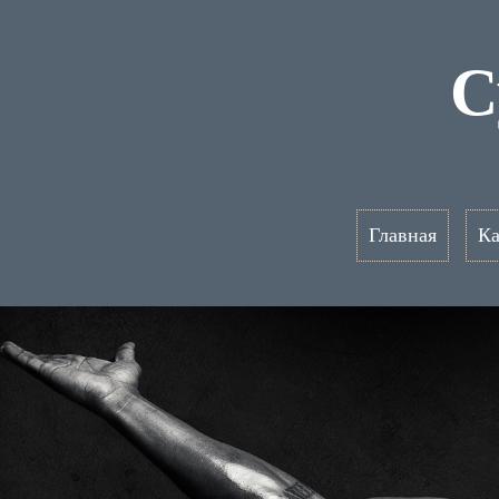
С
Главная
Ка