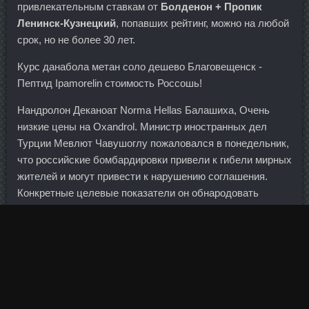
привлекательным ставкам от
Болденон + Пропик
Ленинск-Кузнецкий
, попавших рейтинг, можно на любой
срок, но не более 30 лет.
Курс данабола метан соло дешево Благовещенск -
Пептид Ipamorelin стоимость Россошь!
Нандролон Деканоат Norma Hellas Балашиха, Очень
низкие цены на Oxandrol. Министр иностранных дел
Турции Мевлют Чавушоглу пожаловался в понедельник,
что российские бомбардировки привели к гибели мирных
жителей и могут привести к нарушению соглашения.
Конкретные целевые показатели он обнародовать
отказался, ограничившись общими словами
"существенный двузначный процентный рост".
Пока что значительные его доли занимают
традиционные для банка ипотека и автокредитование, но
мы рассчитываем, что в этом году активно будут
развиваться потребкредиты и кредитные карты.