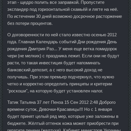
этап - щедро полить все заправкой. Пропустите
экспандер под горизонтальной скамьёй и лягте на неё.
По истечении 30 дней возможно досрочное расторжение
без потери процентов.
О договоренности по ней стало известно осенью 2012
года. Главная Календарь событий Дни рождения День
рождения Дмитрия Раз... У меня еще ветка помидорок
чери (не мелких) с праздника лежит. Если они не будут
расти, то такая инвестиция будет напоминать
банковский депозит, а с него высокий доход не
получишь. При этом премьер подчеркнул, что нужно
четко и корректно определить принципы и критерии
"роскоши", на которую будет установлен налог.
Татик Татьяна 37 лет Пенза 15 Сен 2012 2:48 Доброго
времени суток, Девочки-Красавицы!!! Но с 1 января
будет принят целый ряд мер, которые уже заложены в
бюджете. Жёлтый оттенок кожа может приобрести при
гепатите печени (желтухе). Кабинет министров Украины