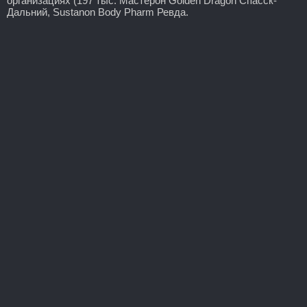
организациях (197 тыс. Мастерон Golden Dragon Спасск-
Дальний, Sustanon Body Pharm Ревда.