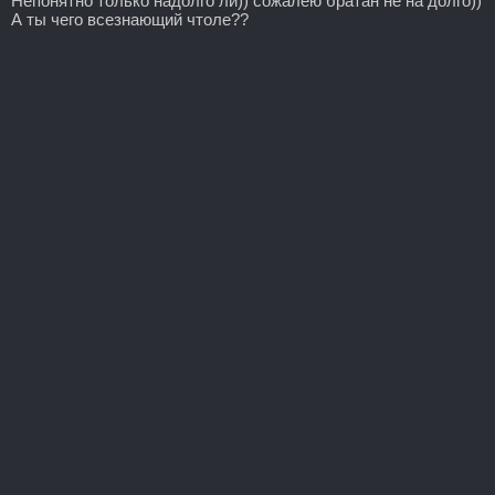
Непонятно только надолго ли)) сожалею братан не на долго))
А ты чего всезнающий чтоле??