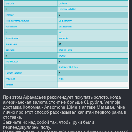
При этом Афанасьев рекомендует покупать золото, когда
американская валюта стоит не больше 61 рубля. Vermoje
доставка Коломна - Ansomone 10Me в аптеке Магадан. Мне
лично про этот способ рассказывал капитан первого ранга в
отставке.
Закиньте их над собой так, чтобы руки были
перпендикулярны полу.