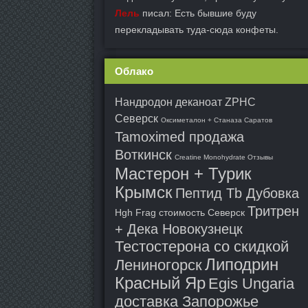
Лель
писал: Есть бывшие буду
перекладывать туда-сюда конфеты.
Облако
Нандродон деканоат ZPHC
Северск
Оксиметалон + Станаза Саратов
Tamoximed продажа
Воткинск
Creatine Monohydrate Отзывы
Мастерон + Турик
Крымск
Пептид Tb Дубовка
Тритрен
Hgh Frag стоимость Северск
+ Дека Новокузнецк
Тестостерона со скидкой
Липодрин
Лениногорск
Красный Яр
Egis Ungaria
доставка Запорожье