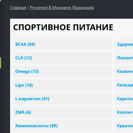
Главная
|
Provimed В Магазине Махачкала