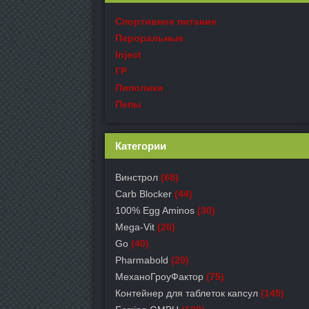
Спортивное питание
Пероральные
Inject
ГР
Липолики
Пепы
Категории
Винстрол
(68)
Carb Blocker
(44)
100% Egg Aminos
(30)
Mega-Vit
(26)
Go
(40)
Pharmabold
(20)
МеханоГроуФактор
(75)
Контейнер для таблеток капсул
(145)