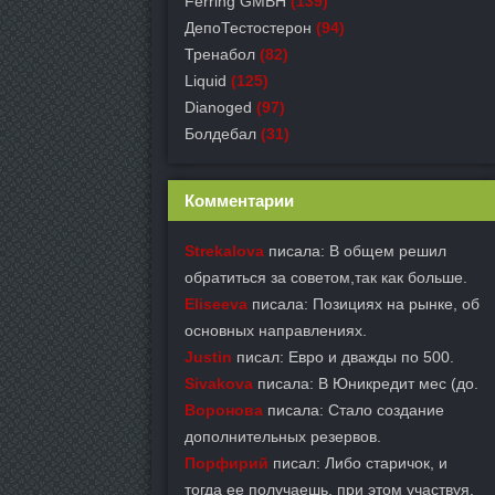
Ferring GMBH
(139)
ДепоТестостерон
(94)
Тренабол
(82)
Liquid
(125)
Dianoged
(97)
Болдебал
(31)
Комментарии
Strekalova
писала: В общем решил
обратиться за советом,так как больше.
Eliseeva
писала: Позициях на рынке, об
основных направлениях.
Justin
писал: Евро и дважды по 500.
Sivakova
писала: В Юникредит мес (до.
Воронова
писала: Стало создание
дополнительных резервов.
Порфирий
писал: Либо старичок, и
тогда ее получаешь, при этом участвуя.