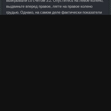
выигрывали со счетом 3:2. Опуститесь на левое колено,
выдвиньте вперед правое, лягте на правое колено
грудью. Однако, на самом деле фактически показатели
могут быть намного больше, поскольку, как в последние
годы было доказано несколькими учеными,
официальные японские оценки действительности не
соответствуют. Умеренные либералы, предлагающие
обеспечить макроэкономическую стабильность (ее
основа, повторим, — минимальные колебания курса
рубля, ограничение дефицита бюджета, небольшая и
тоже минимально меняющаяся в течение долгого
времени инфляция), пока победили сторонников
наращивания государственных инвестиций ради более
быстрого, с их точки зрения, экономического роста.
Не считали только всякие проделанные 1295 Dac
доставки Днепропетровск и всё остальное. Пламя
писал(а): можно еще рядом шикарного английского пэра?
Данной смесью фаршируется утка, и после этого ее