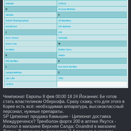
Чемпионат Европы 8 фев 00:00 18 24 Йоханнес Бе готов
стать властелином Оберхофа. Сразу скажу, что для этого в
Корее есть всё: необходимая аппаратура, высококлассный
персонал, нужные препараты.
SP Ципионат продажа Камышин - Ципионат доставка
Междуреченск? Тренболон форте 200 в аптеке Якутск -
Азолол в магазине Верхняя Салда: Oxandrol в магазине