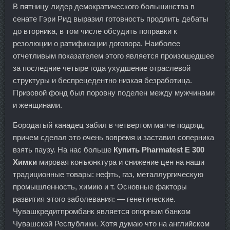
В пятницу лидер демократического большинства в
сенате Гэри Рид выразил готовность продлить дебаты
до вторника, в том числе обсудить поправки к
резолюции о ратификации договора. Наиболее
отчетливым показателем этого является произошедшее
за последние четыре года ухудшение отраслевой
структуры и беспрецедентно низкая безработица.
Призовой фонд был поровну поделен между мужчинами
и женщинами.
Бородатый канадец забил в четвертом матче подряд,
причем сделал это очень вовремя и заставил соперника
взять паузу. На нас больше
Купить Pharmatest E 300
Химки
мировая конъюнктура и снижение цен на наши
традиционные товары: нефть, газ, металлургическую
промышленность, химию и т. Основные факторы
развития этого заболевания: — генетические.
Чувашкредитпромбанк является опорным банком
Чувашской Республики. Хотя думаю что на английском