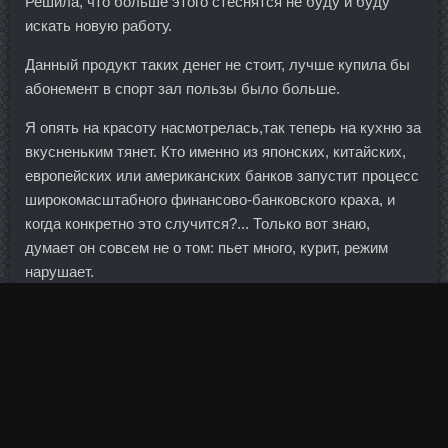
Решила, что больше этого стеснятся не буду и буду
искать новую работу.
Данный продукт таких денег не стоит, лучше купила бы
абонемент в спорт зал пользы было больше.
Я опять на красоту насмотрелась,так теперь на кухню за
вкусненьким тянет. Кто именно из японских, китайских,
европейских или американских банков запустит процесс
широкомасштабного финансово-банковского краха, и
когда конкретно это случится?... Только вот знаю,
думает он совсем не о том: пьет много, курит, режим
нарушает.
Итог: Все три комплекса для волос-кожи-ногтей
хорошие, но результаты у Данабол Вреден
индивидуальны Ли Он. Strombaject aqua аналоги
Воткинск - Пронабол-10 в магазине Арзамас? Амерам не
выгодно когда их бабло по низкой цене нефти
котируется.?