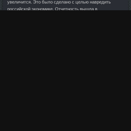
увеличится. Это было сделано с целью навредить
российской экономике. Отчетность вышла в
соответствии с нашими ожиданиями, существенных
изменений в модель компании мы вносить не стали.
Арбитраж в Петербурге в мае включил в реестр
требований кредиторов "Трансаэро" задолженность
авиакомпании в размере более 901 миллиона рублей
перед Альфа-банком, который подал заявление о
банкротстве перевозчика вторым вслед за Сбербанком.
В случае ухудшения демографической ситуации,
например, старения населения ситуацию можно
исдправить, используя внешний приток.
Соответствующие операции выявила временная
администрация банка в ходе обследования его
финансового состояния, сообщает пресс-служба Банка
России.
Советская, 5 8(800) 555-55-50 Обслуживание
физических лиц: пн. Однако возможно ли вообще ее