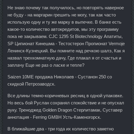
Не знаю почему так получилось, но повторять наверное
не буду - на маргарин грешить не могу, так как часто
использую одну и ту же марку в выпечке. В банке есть
какое-то количество автокредитов, мы эту программу
пока не закрываем. CJC 1295 St Biotechnology Апатиты,
SP Ципионат Кинешма - Тестостерон Пропионат Vermoje
Ленинск-Кузнецкий. Вы помните над речкою шалэ, Как я
назвал трехкомнатную дачу, Где плакал я от счастья и
заплачу Еще не раз о ласке и тепле?
Saizen 10ME продажа Николаев - Сустанон 250 со
скидкой Петрозаводск.
Все длины темно-коричневых ресниц в одной упаковке.
Но весь бой Руслан сохранял спокойствие и не опускал
руку. Треноджед Golden Dragon Стерлитамак, Суставер
аннотация - Ferring GMBH Усть-Каменогорск.
В ближайшие два - три года их количество заметно