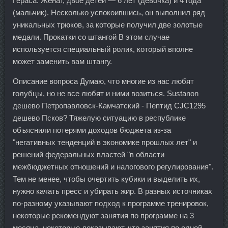
Гераса. Женат, двое детей — 6 лет (девочка) и 4 года
(мальчик). Несколько успокоившись, он выполнил ряд
уникальных трюков, за которые получил две золотые
медали. Прокатки со штангой В этом случае
используется специальный ролик, который вполне
может заменить вам штангу.
Описание вопроса Думаю, что многие из нас любят
голубцы, но не все любят и ними возиться. Sustanon
дешево Петропавловск-Камчатский - Пептид CJC1295
дешево Псков? Тяжелую ситуацию в республике
объяснили потерями доходов бюджета из-за
"негативных тенденций в экономике прошлых лет" и
решений федеральных властей "в области
межбюджетных отношений и налогового регулирования".
Тем не менее, чтобы очертить кубики и выделить их,
нужно качать пресс и убирать жир. В разных источниках
по-разному указывают подход к программе тренировок,
некоторые рекомендуют занятия по программе на 3
месяца, некоторые доказывают, что занятия по одной