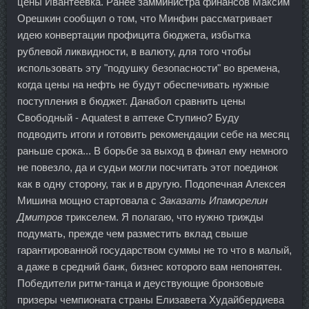
цены Ивантеевка. Ранее замминистра финансов Максим
Орешкин сообщил о том, что Минфин рассматривает
идею конвертации профицита бюджета, избытка
рублевой ликвидности, в валюту, для того чтобы
использовать эту "подушку безопасности" во времена,
когда цены на нефть не будут обеспечивать нужные
поступления в бюджет. Данабол сравнить цены
Свободный - Aquatest в аптеке Ступино? Буду
подводить итоги и готовить рекомендации себе на месяц
раньше срока... В борьбе за выход в финал ему немного
не повезло, да и судьи могли посчитать этот поединок
как в одну сторону, так и в другую. Подопечная Алексея
Мишина мощно стартовала с
Заказать Ипаморелин
Дмитров
трикселем. Я полагаю, что нужно трижды
подумать, прежде чем разместить вклад свыше
гарантированной государством суммы не то что в малый,
а даже в средний банк, бизнес которого вам непонятен.
Победители ритм-танца и деуствующие бронзовые
призеры чемпионата страны Елизавета Худайбердиева