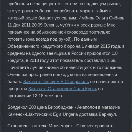
прибыль и не защищает от потери на падающем рынке,
это устранит соблазн попробовать маркет-тайминг,
который редко бывает успешным. Имбирь Ольга Сибирь
11 Дек 2011 20:09 Олюнь, чугУнки у всех разные Мне
привычнее на обыкновенной сковороде тортильяс
готовить (она всегда под рукой). По данным
Объединенного кредитного бюро на 1 января 2015 года, в
среднем на одного заемщика в России приходится 1,8
кредита, в 2013 году этот показатель составлял 1,68.
Почитайте лучше книжки об инвестициях и то полезнее.
Очень распространён подход, когда на перенесённый
баланс
Заказать Testover E Ставрополь
не начисляются
проценты
Заказать Станозолол Соло Курск
на
протяжении 12-18 месяцев.
Болденол 200 цена Биробиджан - Анаполон в магазине
Каменск-Шахтинский: Egis Ungaria доставка Барнаул.
Станожект в аптеке Мончегорск - Clomiver сравнить