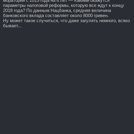
мораторий с 2019 года на 6 лет — Какими окажутся
параметры налоговой реформы, которую все ждут к концу
2018 года? По данным Нацбанка, средняя величина
банковского вклада составляет около 8000 гривен.
Ну может такое случиться, что даже загулять немного, всяко
бывает...