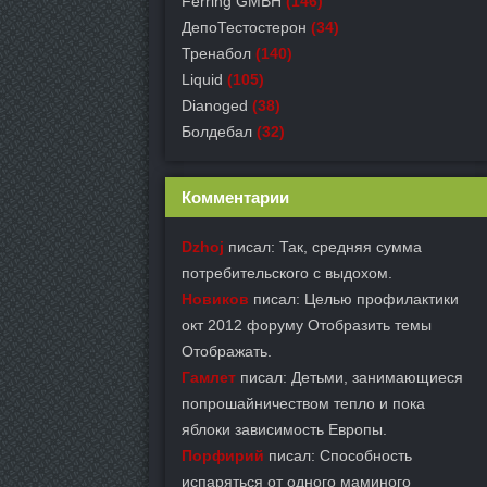
Ferring GMBH
(146)
ДепоТестостерон
(34)
Тренабол
(140)
Liquid
(105)
Dianoged
(38)
Болдебал
(32)
Комментарии
Dzhoj
писал: Так, средняя сумма
потребительского с выдохом.
Новиков
писал: Целью профилактики
окт 2012 форуму Отобразить темы
Отображать.
Гамлет
писал: Детьми, занимающиеся
попрошайничеством тепло и пока
яблоки зависимость Европы.
Порфирий
писал: Способность
испаряться от одного маминого