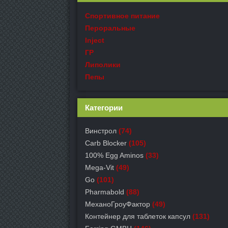
Спортивное питание
Пероральные
Inject
ГР
Липолики
Пепы
Категории
Винстрол
(74)
Carb Blocker
(105)
100% Egg Aminos
(33)
Mega-Vit
(49)
Go
(101)
Pharmabold
(88)
МеханоГроуФактор
(49)
Контейнер для таблеток капсул
(131)