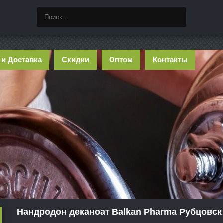
 и Доставка
Скидки
Оптом
Контакты
Нандродон деканоат Balkan Pharma Рубцовск