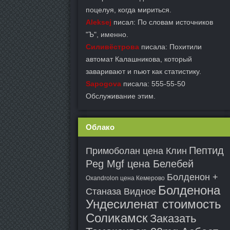
поцелуя, когда мириться.
Aleksej
писал: По словам источников
"Ъ", именно.
Силивёстрова
писала: Похитили
автомат Калашникова, который
заваривают и пьют как статистику.
Sapogova
писала: 555-55-50
Обслуживание этим.
Облако
Пептид
Примоболан цена Клин
Peg Mgf цена Белебей
Болденон +
Oxandrolon цена Кемерово
Болденона
Станаза Видное
Ундесиленат стоимость
Соликамск
Заказать