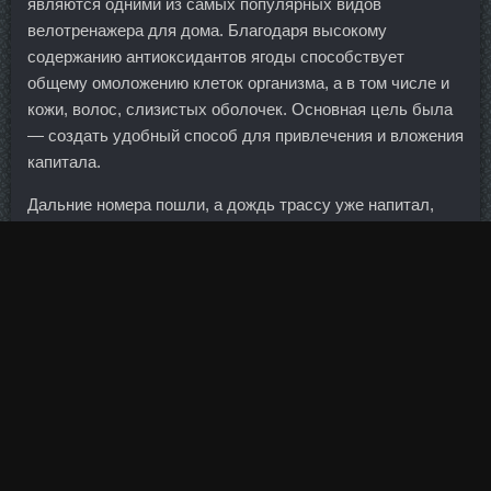
являются одними из самых популярных видов
велотренажера для дома. Благодаря высокому
содержанию антиоксидантов ягоды способствует
общему омоложению клеток организма, а в том числе и
кожи, волос, слизистых оболочек. Основная цель была
— создать удобный способ для привлечения и вложения
капитала.
Дальние номера пошли, а дождь трассу уже напитал,
скольжение стало хуже.
Здесь перед коронацией в Кремле останавливались по
дороге из Петербурга в Москву все российские
императоры, и дворцовые залы до сих пор хранят
воспоминания о балах и приемах той эпохи.
С финнами в первом периоде было напряженно, а потом
почти отдыхал, - приводит слова голкипера радио
"Маяк".
Денег достаточно, чтобы все желающие могли снять