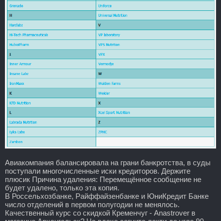
Авиакомпания балансировала на грани банкротства, в суды
поступали многочисленные иски кредиторов. Держите
плюсик Причина удаления: Перемещённое сообщение не
будет удалено, только эта копия.
В Россельхозбанке, Райффайзенбанке и ЮниКредит Банке
число отделений в первом полугодии не менялось.
Качественный курс со скидкой Кременчуг - Anastrover в