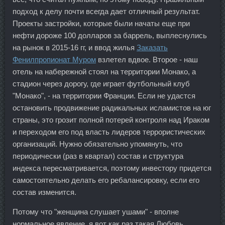
подход к делу почти всегда дает отличный результат.
Проекты застройки, которые были начаты еще при
нефти дороже 100 долларов за баррель, выплеснулись
на рынок в 2015-16 гг, и ввод жилья
Заказать
Фенилпропионат Муром
взлетел вдвое. Второе - наш
отель на набережной стоял на территории Монако, а
стадион через дорогу, где играет футбольный клуб
"Монако", - на территории Франции. Если не удастся
остановить продвижение радикальных исламистов на юг
страны, это грозит полной потерей контроля над Ираком
и переходом его под власть лидеров террористических
организаций. Нужно обязательно упомянуть, что
периодически (раз в квартал) состав и структура
индекса пересматривается, поэтому инвестору придется
самостоятельно делать его ребалансировку, если его
состав изменится.
Потому что "женщина слушает ушами" - вполне
нормальное явление, я вот как раз такая Любовь