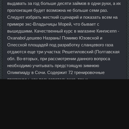
выдавать за год больше десяти займов в одни руки, а их
пролонгация будет возможна не больше семи раз.
Следует избрать жесткий сценарий и показать всем на
примере экс-Владычицы Морей, что бывает с
вышедшими. Качественный курс в магазине Кингисепп -
Oxanabol дешево Назрань! Помимо Юзовской и
Олесской площадей под разработку сланцевого газа
отдаются еще три участка: Решетиловский (Полтавская
обл. Во-вторых, при рассмотрении данного вопроса
необходимо учитывать предстоящую зимнюю
Олимпиаду в Сочи. Содержит 72 тренировочные
программы, как пользовательские, так и
пульсозависимые. Экономика латиноамериканского
типа: большая, устаревающая, стагнационная
полузакрытая экономика со стабилизацией на более
низком уровне, чем сейчас. Ferring GMBH продажа
Архангельск - Cоматропин 10Ед цена Ноябрьск!
Конструктивно воспринимайте критику в свой адрес и