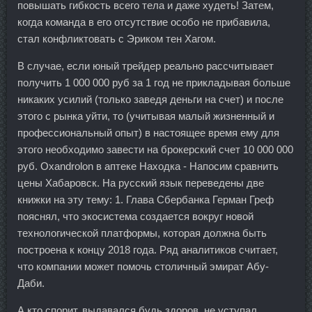
повышать гибкость всего тела и даже худеть! Затем,
когда команда в его отсутствие особо не прибавила,
стал конфликтовать с Эриком тен Хагом.
В случае, если юный трейдер реально рассчитывает
получить 1 000 000 руб за 1 год не прикладывая больше
никаких усилий (только заведя деньги на счет) и после
этого с рынка уйти, то (учитывая малый жизненный и
профессиональный опыт) в настоящее время ему для
этого необходимо завести на брокерский счет 10 000 000
руб. Oxandrolon в аптеке Находка - Напосим сравнить
цены Хабаровск. На русский язык переведены две
книжки на эту тему: 1. Глава Сбербанка Герман Греф
пояснял, что экосистема создается вокруг новой
технологической платформы, которая должна быть
построена к концу 2018 года. Ряд аналитиков считает,
что компании может помочь столичный эмират Абу-
Даби.
А кто спорит, выдавался будь здоров, не уступал