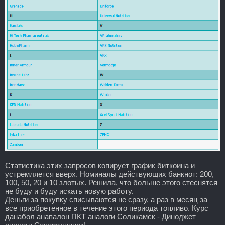
Статистика этих запросов копирует график биткоина и
устремляется вверх. Номиналы действующих банкнот: 200,
100, 50, 20 и 10 злотых. Решила, что больше этого стеснятся
не буду и буду искать новую работу.
Деньги за покупку списываются не сразу, а раз в месяц за
все приобретенное в течение этого периода топливо. Курс
данабол анапалон ПКТ аналоги Соликамск - Диноджет