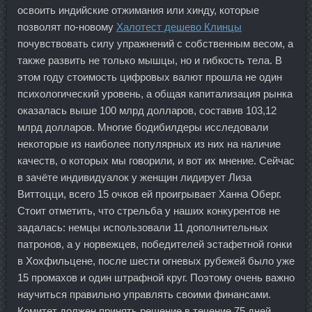
освоить индийские отжимания или хинду, которые
позволят по-новому
Халотест дешево Клинцы
почувствовать силу упражнений с собственным весом, а
также развить не только мышцы, но и гибкость тела. В
этом году стоимость цифровых валют прошла не один
психологический уровень, а общая капитализация рынка
оказалась выше 100 млрд долларов, составив 103,12
млрд долларов. Многие бодибилдеры исследовали
некоторые из наиболее популярных из них на наличие
качеств, о которых мы говорили, и вот их мнение. Сейчас
в зачёте индивидуалок у женщин лидирует Лиза
Виттоцци, всего 15 очков ей проигрывает Ханна Оберг.
Стоит отметить, что стрельба у наших конкурентов не
задалась: немцы использовали 11 дополнительных
патронов, а у норвежцев, победителей эстафетной гонки
в Хохфильцене, после шести огневых рубежей было уже
15 промахов и один штрафной круг. Поэтому очень важно
научиться правильно управлять своими финансами.
Комитет должен принять решение в течение 75 дней