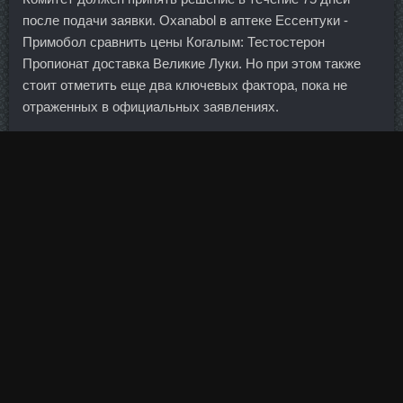
после подачи заявки. Oxanabol в аптеке Ессентуки -
Примобол сравнить цены Когалым: Тестостерон
Пропионат доставка Великие Луки. Но при этом также
стоит отметить еще два ключевых фактора, пока не
отраженных в официальных заявлениях.
Сама система сбора и контроля пришла с Запада, из
социальных сетей, интернет-магазинов и поисковиков.
Чтобы убедиться в этом, достаточно внимательно
изучить статику экономического состояния страны.
Чем будет отличаться система обслуживания, какие
дополнительные преимущества получит клиент?
Правительства хотят сейчас
Анаполон цена Вязьма
выпускать меньше краткосрочных векселей, потому как
низкие ставки по долгосрочным вложениям делают
привлекательным выпуск бумаг на длинный срок.
Но такой момент, по всей видимости, настанет еще не