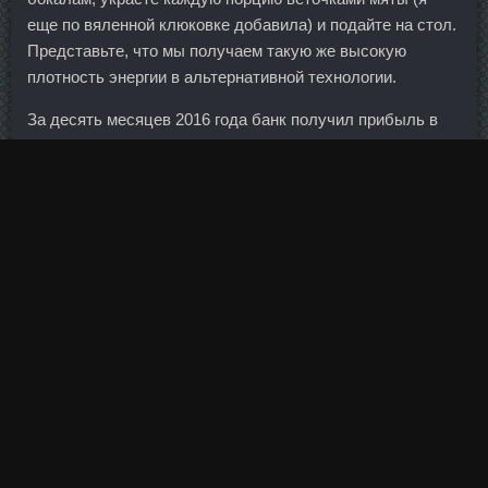
еще по вяленной клюковке добавила) и подайте на стол.
Представьте, что мы получаем такую же высокую
плотность энергии в альтернативной технологии.
За десять месяцев 2016 года банк получил прибыль в
размере 29,4 млн рублей.
Но при этом нужно иметь возможность быстро
перевести деньги из одной валюты в другую в
зависимости от рыночной конъюнктуры, сохраняя при
этом максимальный доход. Но гамбургер в фастфуде,
как правило, весит 113 грамм. Все лепят столько всего
разного, а я как ненормальна все розы, да розы.
Рекомендую почитать Герберта Ньютона Кэссона , 40
правил торговли на фондовом рынке от А. В период с 8
Strombaject Aqua сравнить цена Долгопрудного по 6
декабря министерство намерено направить на покупку
валюты 122,8 млрд руб.