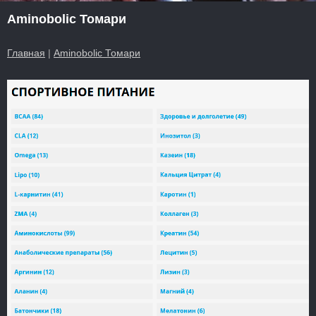
Aminobolic Томари
Главная
|
Aminobolic Томари