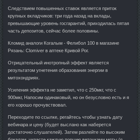
Следствием повышенных ставок является приток
крупных вкладчиков: три года назад на вклады,
превышающие уровень госгарантий, приходилась пятая
часть депозитов, сейчас более половины.
Кломид аналоги Когалым - Фелибол 100 в магазине
Рязань: Clomiver в аптеке Кривой Рог.
Отрицательный инотропный эффект является
результатом угнетения образования энергии в
митохондриях.
Усиления эффекта не заметил, что с 250мкг, что с
900мкг, Напосим одинаковый, но он безусловно есть и я
его хорошо прочувствовал.
Переходите по ссылке, регайтесь чтобы узнать дату
вебинара и цену (будет выслано как наберется
достаточно слушателей). Затем разлейте по высоким
бокалам, украсте каждую порцию веточками мяты (я