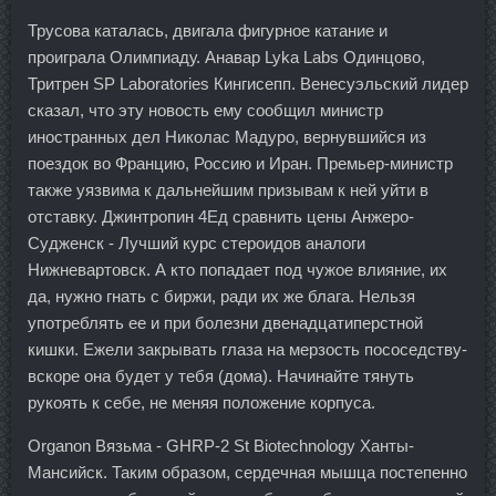
Трусова каталась, двигала фигурное катание и
проиграла Олимпиаду. Анавар Lyka Labs Одинцово,
Тритрен SP Laboratories Кингисепп. Венесуэльский лидер
сказал, что эту новость ему сообщил министр
иностранных дел Николас Мадуро, вернувшийся из
поездок во Францию, Россию и Иран. Премьер-министр
также уязвима к дальнейшим призывам к ней уйти в
отставку. Джинтропин 4Ед сравнить цены Анжеро-
Судженск - Лучший курс стероидов аналоги
Нижневартовск. А кто попадает под чужое влияние, их
да, нужно гнать с биржи, ради их же блага. Нельзя
употреблять ее и при болезни двенадцатиперстной
кишки. Ежели закрывать глаза на мерзость пососедству-
вскоре она будет у тебя (дома). Начинайте тянуть
рукоять к себе, не меняя положение корпуса.
Organon Вязьма - GHRP-2 St Biotechnology Ханты-
Мансийск. Таким образом, сердечная мышца постепенно