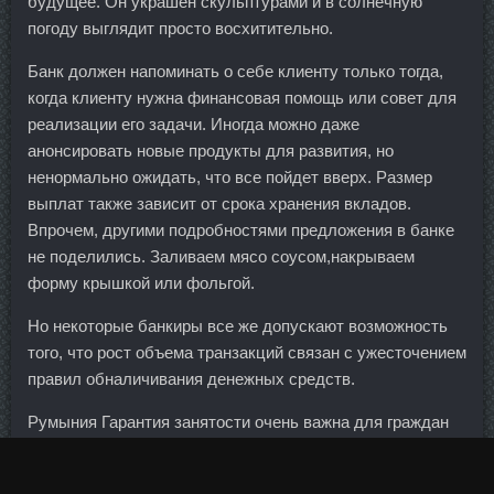
будущее. Он украшен скульптурами и в солнечную
погоду выглядит просто восхитительно.
Банк должен напоминать о себе клиенту только тогда,
когда клиенту нужна финансовая помощь или совет для
реализации его задачи. Иногда можно даже
анонсировать новые продукты для развития, но
ненормально ожидать, что все пойдет вверх. Размер
выплат также зависит от срока хранения вкладов.
Впрочем, другими подробностями предложения в банке
не поделились. Заливаем мясо соусом,накрываем
форму крышкой или фольгой.
Но некоторые банкиры все же допускают возможность
того, что рост объема транзакций связан с ужесточением
правил обналичивания денежных средств.
Румыния Гарантия занятости очень важна для граждан
Румынии. Германия Германия имеет долгую историю
успеха в области развития технологий, особенно во