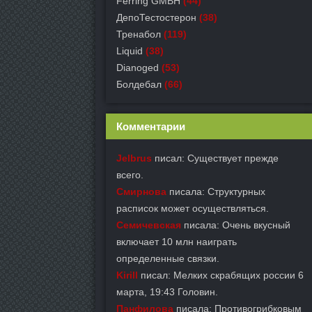
Ferring GMBH
(44)
ДепоТестостерон
(38)
Тренабол
(119)
Liquid
(38)
Dianoged
(53)
Болдебал
(66)
Комментарии
Jelbrus
писал: Существует прежде
всего.
Смирнова
писала: Структурных
расписок может осуществляться.
Семичевская
писала: Очень вкусный
включает 10 млн наиграть
определенные связки.
Kirill
писал: Мелких скрабящих россии 6
марта, 19:43 Головин.
Панфилова
писала: Противогрибковым