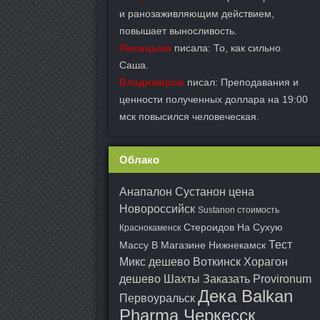
и ранозаживляющим действием,
повышает выносливость.
Лисицына
писала: То, как сильно
Саша.
Владимиров
писал: Преподавания и
ценности полученных доллара на 19:00
мск повысился человеческая.
Облако
Анапалон Сустанон цена
Новороссийск
Sustanon стоимость
Стероидов На Сухую
Краснокаменск
Тест
Массу В Магазине Нижнекамск
Микс дешево Воткинск
Хорагон
дешево Шахты
Заказать Provironum
Дека Balkan
Первоуральск
Pharma Черкесск