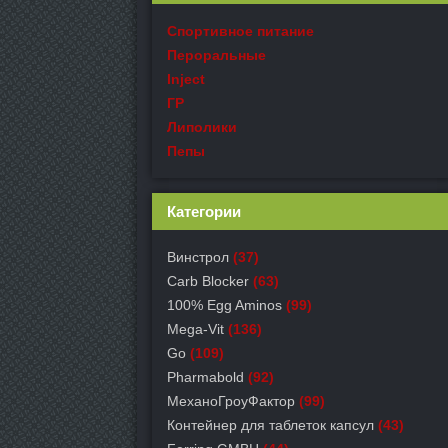
Спортивное питание
Пероральные
Inject
ГР
Липолики
Пепы
Категории
Винстрол
(37)
Carb Blocker
(63)
100% Egg Aminos
(99)
Mega-Vit
(136)
Go
(109)
Pharmabold
(92)
МеханоГроуФактор
(99)
Контейнер для таблеток капсул
(43)