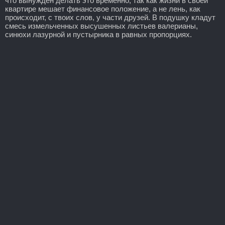
что вынужден делать это временно, так как жизни в своей
квартире мешает финансовое положение, а не лень, как
происходит, с твоих слов, у части друзей. В подушку кладут
смесь измельченных высушенных листьев валерианы,
синюхи лазурной и пустырника в равных пропорциях.