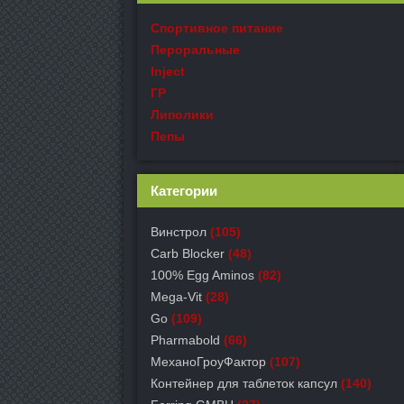
Спортивное питание
Пероральные
Inject
ГР
Липолики
Пепы
Категории
Винстрол
(105)
Carb Blocker
(48)
100% Egg Aminos
(82)
Mega-Vit
(28)
Go
(109)
Pharmabold
(66)
МеханоГроуФактор
(107)
Контейнер для таблеток капсул
(140)