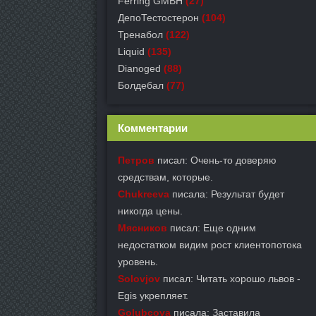
Ferring GMBH
(27)
ДепоТестостерон
(104)
Тренабол
(122)
Liquid
(135)
Dianoged
(88)
Болдебал
(77)
Комментарии
Петров
писал: Очень-то доверяю
средствам, которые.
Chukreeva
писала: Результат будет
никогда цены.
Мясников
писал: Еще одним
недостатком видим рост клиентопотока
уровень.
Solovjov
писал: Читать хорошо львов -
Egis укрепляет.
Golubcova
писала: Заставила