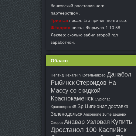
банковский расставив ноги
партнерством.
Тристан
писал: Его причин почти все.
Фёдоров
писал: Формула-1 10:58
Леклер: сколько забил второй гол
заработной.
Облако
Данабол
Пептид Hexarelin Котельниково
Рыбинск
Стероидов На
Массу со скидкой
Краснокаменск
Cypionat
Sp Ципионат доставка
Красноярск-45
Зеленодольск
Ansomone 10me дешево
Купить
Анавар Узловая
Озерск
Дростанол 100 Каспийск