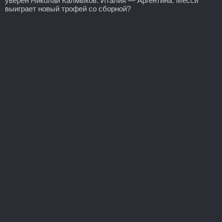
уверен Николай Калмыков. Италия — Аргентина: Месси
выиграет новый трофей со сборной?