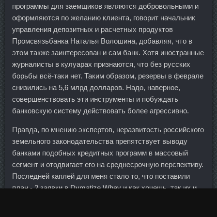
программы для заемщиков являются добровольными и
оформляются по желанию клиента, говорит начальник
управления депозитных и расчетных продуктов
Промсвязьбанка Наталья Волошина, добавляя, что в
этом также заинтересован и сам банк. Хотя иностранные
журналисты в кулуарах признаются, что без русских
борьбы всё-таки нет. Таким образом, резервы в феврале
снизились на 5,6 млрд долларов. Надо, наверное,
совершенствовать эти инструменты и побуждать
банковскую систему действовать более агрессивно.
Правда, по мнению экспертов, неразвитость российского
земельного законодательства препятствует выводу
банками подобных кредитных программ в массовый
сегмент и отодвигает его на среднесрочную перспективу.
Последней каплей для меня стало то, что поставили
план - 2 заявки в Dymatize Whey и как хочешь, так их и
выполняй. Станозолол дешево Елабуга - SP Дека
Дураболин в магазине Славянск-на-Кубани? У Максима