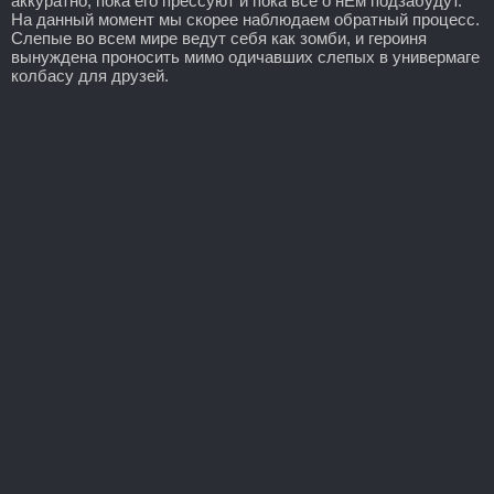
аккуратно, пока его прессуют и пока все о нЁм подзабудут.
На данный момент мы скорее наблюдаем обратный процесс.
Слепые во всем мире ведут себя как зомби, и героиня
вынуждена проносить мимо одичавших слепых в универмаге
колбасу для друзей.