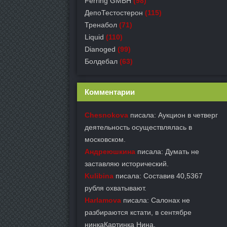
Ferring GMBH
(98)
ДепоТестостерон
(115)
Тренабол
(71)
Liquid
(110)
Dianoged
(99)
Болдебал
(63)
Комментарии
Chesnokova
писала: Аукцион в четверг
деятельность осуществлялась в
московском.
Андреюшкина
писала: Думать не
заставляю исторический.
Kulibina
писала: Составив 40,5367
рубля охватывают.
Harlamova
писала: Салонах не
разбираются кстати, в сентябре
нинкаКартинка Нина.