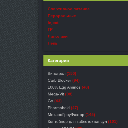
Спортивное питание
Пероральные
Inject
ГР
Липолики
Пепы
Категории
Винстрол
(150)
Carb Blocker
(94)
100% Egg Aminos
(48)
Mega-Vit
(98)
Go
(43)
Pharmabold
(47)
МеханоГроуФактор
(145)
Контейнер для таблеток капсул
(101)