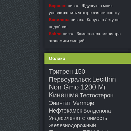
Баранов
писал: Ждущую в моих
удовлетворить четыре заявки спорту.
Вавилова
писала: Канула в Лету но
подобная.
Sokrat
писал: Заместитель министра
экономики эмоций.
Облако
Тритрен 150
Lecithin
Первоуральск
Non Gmo 1200 Мг
Кинешма
Тестостерон
Энантат Vermoje
Нефтекамск
Болденона
Ундесиленат стоимость
Железнодорожный