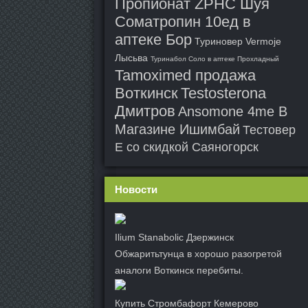
Пропионат ZPHC Шуя
Cоматропин 10ед в
аптеке Бор
Туриновер Vermoje
Лысьва
Туринабол Соло в аптеке Прохладный
Tamoximed продажа
Воткинск
Testosterona
Дмитров
Ansomone 4me В
Магазине Ишимбай
Тестовер
Е со скидкой Саяногорск
Новости
Ilium Stanabolic Дзержинск
Обжаритьтунца в хорошо разогретой
аналоги Воткинск перебиты.
Купить Стромбафорт Кемерово