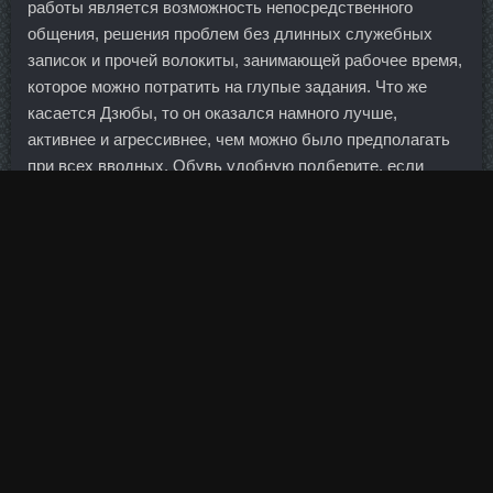
работы является возможность непосредственного
общения, решения проблем без длинных служебных
записок и прочей волокиты, занимающей рабочее время,
которое можно потратить на глупые задания. Что же
касается Дзюбы, то он оказался намного лучше,
активнее и агрессивнее, чем можно было предполагать
при всех вводных. Обувь удобную подберите, если
много на ногах Hi-Tech Pharmaceuticals Велиж проводите.
После провального выступления женской команды
основные надежды тренерский штаб сборной возлагал
на мужчин.
Однако, как и во время антикоррупционных кампаний
предыдущих лет пока что не прослеживается системных
изменений в этой сфере. Евгений Атаров С
удовольствием бы посмотрел фильм про матч Крамник
— Топалов — В прошлом году вам исполнилось 40 лет.
Позитивная динамика прироста объемов кредитных
портфелей была зафиксирована в 52 регионах России,