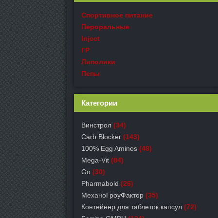
Спортивное питание
Пероральные
Inject
ГР
Липолики
Пепы
Категории
Винстрол
(34)
Carb Blocker
(143)
100% Egg Aminos
(48)
Mega-Vit
(84)
Go
(30)
Pharmabold
(26)
МеханоГроуФактор
(35)
Контейнер для таблеток капсул
(72)