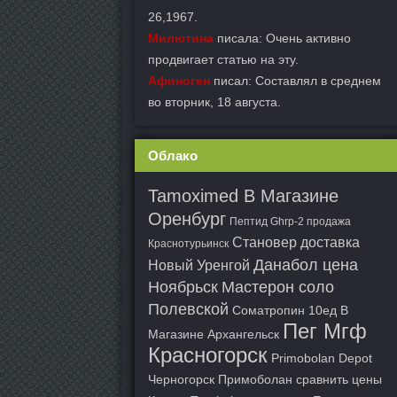
26,1967.
Милютина
писала: Очень активно
продвигает статью на эту.
Афиноген
писал: Составлял в среднем
во вторник, 18 августа.
Облако
Tamoximed В Магазине
Оренбург
Пептид Ghrp-2 продажа
Становер доставка
Краснотурьинск
Данабол цена
Новый Уренгой
Ноябрьск
Мастерон соло
Полевской
Cоматропин 10ед В
Пег Мгф
Магазине Архангельск
Красногорск
Primobolan Depot
Черногорск
Примоболан сравнить цены