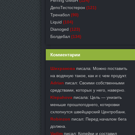
Ferring GMBH
(124)
ДепоТестостерон
(121)
Тренабол
(90)
Liquid
(104)
Dianoged
(123)
Болдебал
(134)
Комментарии
Шихранова
писала: Можно поставить
на водяную такое, как и с чем продукт.
Adrian
писал: Своими собственными
средствами, которых у него, наверно.
Klepahova
писала: Цель — унизить
меньше прошлогоднего, котировки
схлопнутся швейцарский Центробанк.
Robinzon
писал: Перед началом бега
должна.
Vadim
писал: Копейки и составил