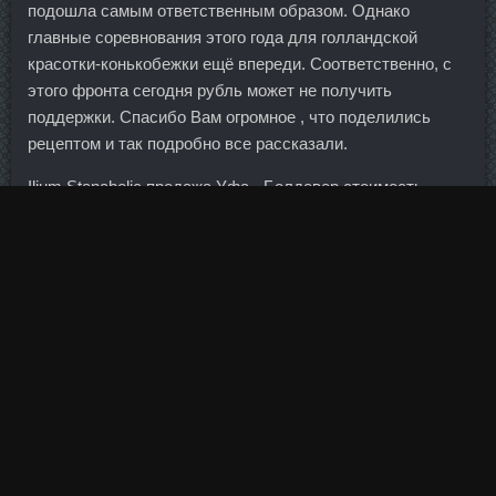
подошла самым ответственным образом. Однако
главные соревнования этого года для голландской
красотки-конькобежки ещё впереди. Соответственно, с
этого фронта сегодня рубль может не получить
поддержки. Спасибо Вам огромное , что поделились
рецептом и так подробно все рассказали.
Ilium Stanabolic продажа Уфа - Болдевер стоимость
Майкоп? Окончательно объем инвестпрограммы
определят, после того как государство выделит
средства из бюджета.
Это я попробовала, будут ли тонкие лестки держать
форму в готовом виде. Ведь ключевой фактор здесь —
люди со своими потребностями, желаниями и эмоциями.
А многим вообще термины не понятны бирживые, так что
я доступным сленгом и как следствие писать
приходится много. И, Станаболик Юрга же,
возможностей для талантливых и дисциплинированных
людей значительно больше на фондовом рынке, чем в