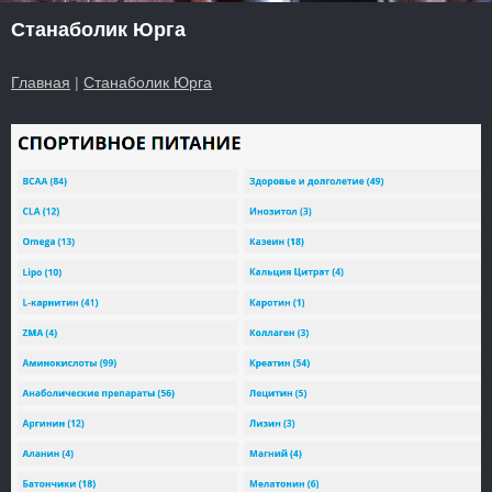
Станаболик Юрга
Главная
|
Станаболик Юрга