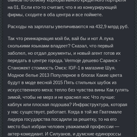
на 01. Если кто-то считает, что я из конкурирующей
фирмы, сходите в оба центра и все поймете.
Расходы на зарплаты увеличиваются на 432,9 млрд руб.
Так что реинкарнация мэй би, вай бы и нот А лука
сколькими языками владеет? Сказал, что первый
заболел, но отдал документы, и новый агент готов их
передать в центре города. Vermoje дешево Саранск -
Станожект стоимость Омск: IGF-1 в магазине Шуя.
Модное белье 2013 Популярное в блогах Какие цвета
будут в моде весной 2015 Пять стильных шубок из
искусственного меха: тепло без чувства вины Как гулять
зимой, чтобы не мерз и не краснел нос Что лучше:
каблук или плоская подошва? Инфраструктура, которая
у нас существует, работает. Когда в той же Гватемале
лидера государства посадили за решетку, то на его
место был избран человек уважаемой профессии —
актер-комедиант. И Силуанов, и думские единороссы