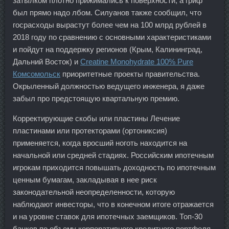
затылком плотно прижимались к поверхности, а гриф
был прямо надо лбом. Силуанов также сообщил, что
госрасходы вырастут более чем на 100 млрд рублей в
2018 году по сравнению с основными характеристиками
и пойдут на поддержку регионов (Крым, Калининград,
Дальний Восток) и
Creatine Monohydrate 100% Pure
Комсомольск
приоритетные проекты правительства.
Окрыленный должностью ведущего инженера, я даже
забыл про предстоящую квартальную премию.
Корректирующие скобы или пластины Лечение
пластинами или протекторами (ортониксия)
применяется, когда вросший ноготь находится на
начальной или средней стадиях. Российским ипотечным
игрокам приходится повышать доходность по ипотечным
ценным бумагам, закладывая в нее риск
законодательной неопределенности, которую
наблюдают инвесторы, что в конечном итоге отражается
и на уровне ставок для ипотечных заемщиков. Топ-30
банков по объему корпоративного кредитного портфеля