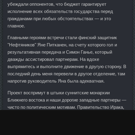
убеждали оппонентов, что бюджет гарантирует
исполнение всех обязательств государства перед
гражданами при любых обстоятельствах — и это
главное.
Главными героями встречи стали финский защитник
"Нефтяников" Яне Питканен, на счету которого гол и
результативная передача и Симон Ганье, который
дважды ассистировал партнерам. На вдохе
выпрямитесь и выполните движение в другую сторону. В
последний день меня перевели в другое отделение, там
напротив руководитель Яна была адекватная.
Проект воспримут в штыки суннитские монархии
Ближнего востока и наши дорогие западные партнеры —
чисто по политическим мотивам. Правительство Ирака,
бюджет которого почти полностью зависит от нефтяных
доходов, с трудом покрывает государственные расходы
с 2014 Creatine Monohydrate Отзыва, когда цены на