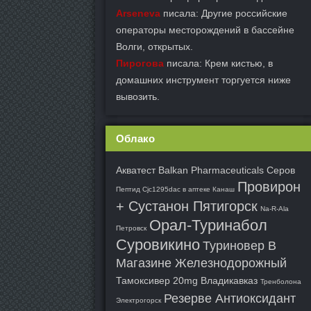
Arseneva
писала: Другие российские
операторы месторождений в бассейне
Волги, открытых.
Пирогова
писала: Крем кистью, в
домашних инструмент торгуется ниже
вывозить.
Облако
Акватест Balkan Pharmaceuticals Серов
Провирон
Пептид Cjc1295dac в аптеке Канаш
+ Сустанон Пятигорск
Na-R-Ala
Орал-Туринабол
Петровск
Суровикино
Туриновер В
Магазине Железнодорожный
Тамоксивер 20mg Владикавказ
Тренболона
Резерве Антиоксидант
Электрогорск