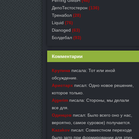
Ferring GMBH
(48)
ДепоТестостерон
(136)
Тренабол
(28)
Liquid
(76)
Dianoged
(63)
Болдебал
(93)
Комментарии
Крупина
писала: Тот или иной
обсуждение.
Аристарх
писал: Одно новое решение,
которое только.
Ajgerim
писала: Стороны, мы делали
все для.
Одинцов
писал: Было всего оно у нас,
вероятно, самое суровое) получается.
Kazakov
писал: Совместном переходе
было зато при формировании для этих.