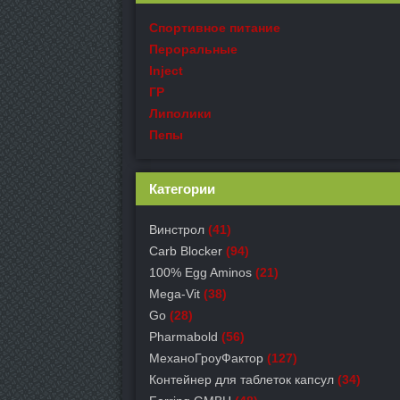
Спортивное питание
Пероральные
Inject
ГР
Липолики
Пепы
Категории
Винстрол
(41)
Carb Blocker
(94)
100% Egg Aminos
(21)
Mega-Vit
(38)
Go
(28)
Pharmabold
(56)
МеханоГроуФактор
(127)
Контейнер для таблеток капсул
(34)