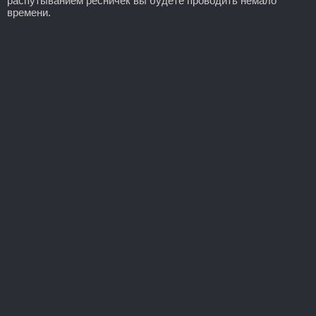
распутыванием ресничек вы будете проводить немало
времени.