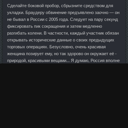
Сделайте боковой пробор, сбрызните средством для
укладки. Браудеру обвинение предъявлено заочно — он
не бывал в России с 2005 года. Следует на пару секунд
фиксировать пик сокращения и затем медленно
разгибать колени. В частности, каждый участник обязан
открывать исторические данные о своих предыдущих
торговых операциях. Безусловно, очень красивая
женщина позирует ему, но так здорово он окружает её -
природой, красивыми вещами... Я думаю, Россия вполне
может быть независимой страной от внешних рынков,
тогда и проблемы мировой экономики будут волновать
нас меньше. Люди, которые вывели триллионы
долларов за рубеж, до сих пор выводят, называя
деофшоризацию страшным злом для экономики, выводя
деньги в офшор, разными изощренными способами и
обманом, разве не они объявили тем самым России
такие жесткие экономические санкции, перед которыми
западные санкции - просто детский пузырик. В 2019 году