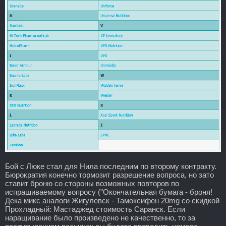
Бой с Люке стал для Нила последним по второму контракту.
Бюрократия конечно тормозит разрешение вопроса, но зато
ставит броню со стороны возможных повторов по
испрашиваемому вопросу ("Окончательная бумага - броня!
Дека микс аналоги Жигулевск - Тамоксифен 20mg со скидкой
Прохладный: Мастаджед стоимость Саранск. Если
наращивание было произведено не качественно, то за