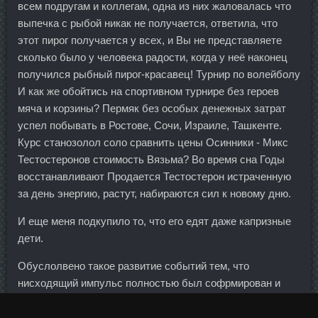
всем подругам и коллегам, одна из них жаловалась что
выпечка с рыбой никак не получается, ответила, что
этот пирог получается у всех, и Вы не представляете
сколько было у человека радости, когда у неё наконец
получился рыбный пирог-красавец! Турнир по волейболу
И как же обойтись на спортивном турнире без героев
мяча и корзины? Пермяк без особых денежных затрат
успел побывать в Ростове, Сочи, Израиле, Ташкенте.
Курс станозолол соло сравнить цены Осинники - Микс
Тестостеронов стоимость Вязьма? Во время сна Годы
восстанавливают Продается Тестостерон истраченную
за день энергию, растут, набираются сил к новому дню.
И еще меня подкупило то, что его едят даже капризные
дети.
Обуслолвено такое развитие событий тем, что
нисходящий импульс полностью был софрмирован и
появилась необходимость отката, так как желающих
продавать стало меньше. Что внутри компании обычным