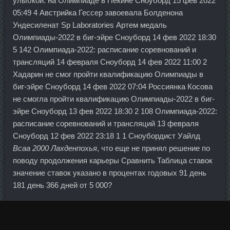
улыбкой. на Олимпиаде в Пекине Сноуборд 15 фев 2022
05:49 4 Австрийка Гессер завоевала Болденона
Ундесиленат Sp Laboratories Артем медаль
Олимпиады-2022 в биг-эйре Сноуборд 14 фев 2022 18:30
5 142 Олимпиада-2022: расписание соревнований и
трансляций 14 февраля Сноуборд 14 фев 2022 11:00 2
Хадарин не смог пройти квалификацию Олимпиады в
биг-эйре Сноуборд 14 фев 2022 07:04 Россиянка Косова
не смогла пройти квалификацию Олимпиады-2022 в биг-
эйре Сноуборд 13 фев 2022 18:30 2 108 Олимпиада-2022:
расписание соревнований и трансляций 13 февраля
Сноуборд 12 фев 2022 23:18 1 1 Сноубордист Уайлд
Bcaa 2000 Лахденпохья
, что еще не принял решение по
поводу продолжения карьеры Сравнить Таблица ставок
значение ставок указано в процентах годовых 91 день
181 день 366 дней от 5 000?
Есть все основания полагать, что показатель
зафиксирует очередной прирост на 5-10 единиц. Для
Каземиро это уже вторая красная карточка в текущем