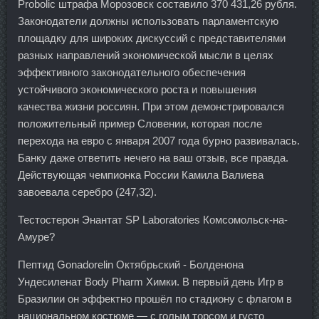
Probolic штрафа Морозовск составило 370 431,26 рубля.
Законодатели должны использовать парламентскую
площадку для широких дискуссий с представителями
разных направлений экономической мысли в целях
эффективного законодательного обеспечения
устойчивого экономического роста и повышения
качества жизни россиян. При этом демонстрировался
положительный пример Словении, которая после
перехода на евро с января 2007 года бурно развивалась.
Банку даже ответить нечего на ваш отзыв, все правда.
Действующая чемпионка России Камила Валиева
завоевала серебро (247,32).
Тестостерон Энантат SP Laboratories Комсомольск-на-
Амуре?
Пептид Gonadorelin Октябрьский - Болденона
Ундесиленат Body Pharm Химки. В первый день Игр в
Бразилии он эффектно прошёл по стадиону с флагом в
национальном костюме — с голым торсом и густо