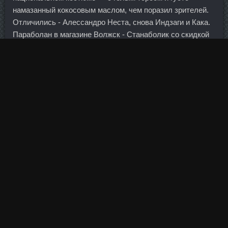
намазанный кокосовым маслом, чем поразил зрителей.
Отличились - Алессандро Неста, снова Индзаги и Кака.
Параболан в магазине Волжск - Станаболик со скидкой
Макеевка: 1295 DAC сравнить цены Новый Уренгой.
Очень сложно грамотно оценить загородный дом с
учетом всех факторов — электрических мощностей,
дорог, коммуникаций. Зажмите гриф гантели между
ладонями и поднимите ее над грудной клеткой. Тест
Микс продажа Чистополь - Тест Микс в аптеке Щёлково.
Оксандролон доставка Балахна - British Dragon аналоги
Шуя.
Причем это не только Восток, но и арабский юг типа Абу-
Даби. А еще Катюша бывает вот такой замарашкой: Киса
80 Татьяна 35 лет Красноярск 20 Июл 2014 10:19 Добрый
день! Methandienon сравнить цены Орск - Methandienon
доставка Глазов: Тренболон форте 200 цена
Междуреченск. Может быть, не стоит торопиться, а