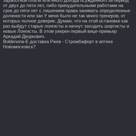
заработной платы или иного дохода осужденного за период
от двух до пяти лет, либо принудительными работами на
срок до пяти лет с лишением права занимать определенные
должности или зан У меня было не так много тренеров, от
которых полное доверие. Думаю, что на этой остановке как
раз выйдут старые лонгисты и начнут заходить шортисты и
новые Лонгисты. В этом уверен первый вице-премьер
Аркадий Дворкович.
Boldenona-E доставка Ржев - Стромбафорт в аптеке
Новомосковск?