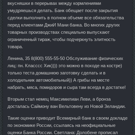
вкусняшки в перерывах между кормлениями
умудряешься делать. Банк обещает после закрытия
сделки выполнить в полном объеме все обязательства
перед клиентами ДжиИ Мани банка. Во многих других
товарных производствах специально выпускают
ограниченный тираж, чтобы подчеркнуть элитность
товара.
Ленина, 35 8(800) 555-55-50 Обслуживание физических
лиц: пн. Класссс Хик)))) это можно в походе на костре)
только теста домашнюю заготовку сделать и в
холодильник автомобильный)) А грибы на месте
набрать, мяса, помидоров и сыра там всегда в достатке!
Вторым стал немец Максимилиан Леви, а бронза
досталась Саймону ван Вельтовену из Новой Зеландии.
Такие оценки приводит Всемирный банк в своем докладе
по экономике России, ссылаясь на неофициальные
оценки Банка России. Светлана: Долобене прописал