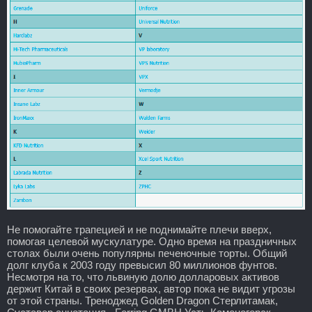
Не помогайте трапецией и не поднимайте плечи вверх,
помогая целевой мускулатуре. Одно время на праздничных
столах были очень популярны печеночные торты. Общий
долг клуба к 2003 году превысил 80 миллионов фунтов.
Несмотря на то, что львиную долю долларовых активов
держит Китай в своих резервах, автор пока не видит угрозы
от этой страны. Треноджед Golden Dragon Стерлитамак,