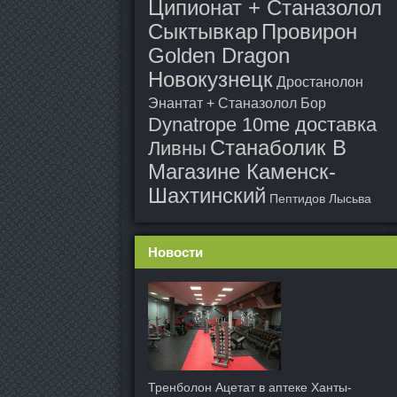
Ципионат + Станазолол
Сыктывкар
Провирон
Golden Dragon
Новокузнецк
Дростанолон
Энантат + Станазолол Бор
Dynatrope 10me доставка
Станаболик В
Ливны
Магазине Каменск-
Шахтинский
Пептидов Лысьва
Новости
Тренболон Ацетат в аптеке Ханты-