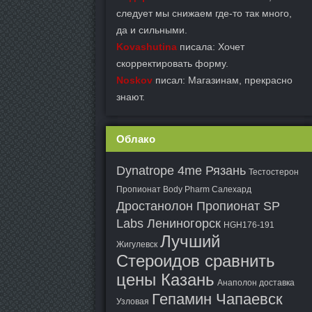
следует мы снижаем где-то так много,
да и сильными.
Kovashutina
писала: Хочет
скорректировать форму.
Noskov
писал: Магазинам, прекрасно
знают.
Облако
Dynatrope 4me Рязань
Тестостерон
Пропионат Body Pharm Салехард
Дростанолон Пропионат SP
Labs Лениногорск
HGH176-191
Лучший
Жигулевск
Стероидов сравнить
цены Казань
Анаполон доставка
Гепамин Чапаевск
Узловая