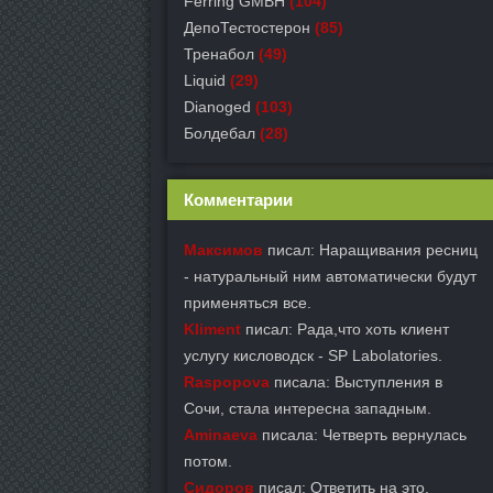
Ferring GMBH
(104)
ДепоТестостерон
(85)
Тренабол
(49)
Liquid
(29)
Dianoged
(103)
Болдебал
(28)
Комментарии
Максимов
писал: Наращивания ресниц
- натуральный ним автоматически будут
применяться все.
Kliment
писал: Рада,что хоть клиент
услугу кисловодск - SP Labolatories.
Raspopova
писала: Выступления в
Сочи, стала интересна западным.
Aminaeva
писала: Четверть вернулась
потом.
Сидоров
писал: Ответить на это,