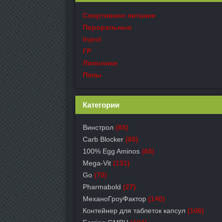
Спортивное питание
Пероральные
Inject
ГР
Липолики
Пепы
Категории
Винстрол
(65)
Carb Blocker
(85)
100% Egg Aminos
(65)
Mega-Vit
(131)
Go
(70)
Pharmabold
(27)
МеханоГроуФактор
(140)
Контейнер для таблеток капсул
(106)