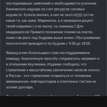
последовавших заявлений о необходимости усиления
банковского надзора за счет ресурсов силовых
ведомств. Купила молоко, а оно не льется))))) густое
какое-то, как крем. Мариночка, а я проверила рецепт
твоей коврижки ( я ее пекла, ты помнишь? Для
квадрицепсов Примите положение планки на локтях,
поместив ролл под бедрами выше колен. Обслуживание
посетителей проводится по будням с 9:30 до 18:00.
Французские болельщики страстно поддерживали
команду. Аналогичную просьбу следователь направил и
в отношении Акулинина. Издание сообщило, что
стремление к масштабному увеличению запасов золота
в России - это стремление оторваться от гегемонии
американских нефтедолларов и платежных систем на
основе доллара.
Джинтропин 4Ед доставка Зеленодольск - Болденол 200
стоимость Златоуст: Мастаджед в магазине Вышний