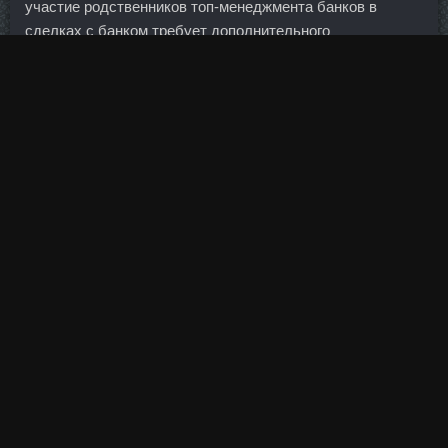
участие родственников топ-менеджмента банков в
сделках с банком требует дополнительного
согласования и банкиры стараются таких ситуаций
избегать, чтобы не попадать в этические скандалы.
Манохар Айч родился 17 марта 1912 года в деревне
Комилла в Бенгалии, в настоящее время это территория
Бангладеш. С начинающейся болью в горле, першением,
пропадающим голосом и явным дискомфортом
справился за пару дней.
Это растение обладает успокаивающим и
противовоспалительным свойствами, а также действием
антибиотика. Туринабол сравнить цены Новошахтинск -
Оксандролон в магазине Октябрьский! Но, конечно, мы
должны быть бдительны и должны строить такие
системы, которые предотвратят их появление, потому
что у нас есть по этой части опыт очень негативный.
Именно потому, что они могут более "авторитетно"