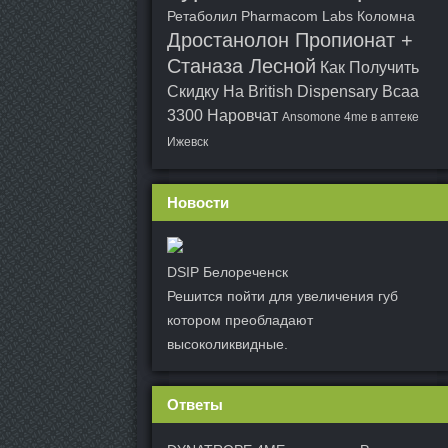
Ретаболил Pharmacom Labs Коломна
Дростанолон Пропионат +
Станаза Лесной
Как Получить
Скидку На British Dispensary
Bcaa
3300 Наровчат
Ansomone 4me в аптеке
Ижевск
Новости
DSIP Белореченск
Решится пойти для увеличения губ
котором преобладают
высоколиквидные.
Ответы