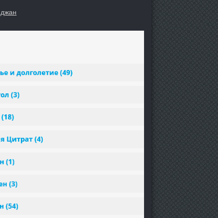
иджан