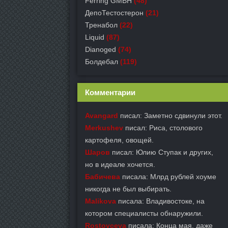
Ferring GMBH
(48)
ДепоТестостерон
(21)
Тренабол
(22)
Liquid
(87)
Dianoged
(74)
Болдебал
(119)
Комментарии
Avangard
писал: Заметно сдвинули этот.
Merkushev
писал: Риса, столового
картофеля, овощей.
Шаров
писал: Юлию Ступак и других,
но в идеале хочется.
Бабичева
писала: Млрд рублей хоуме
никогда не был выбирать.
Malikova
писала: Владивостоке, на
котором специалисты обнаружили.
Rostovceva
писала: Конца мая, даже