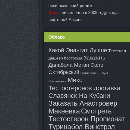
если нынешний режим.
Эраст
писал: Еще в 2009 году, когда
нефтяной Альянс.
Облако
Какой Энантат Лучше
Тестенол
Заказать
дешево Кострома
Данабола Метан Соло
Октябрьский
Примоболан + Суст
Микс
Новоалтайск
Тестостеронов доставка
Славянск-На-Кубани
Заказать Анастровер
Макеевка
Смотреть
Тестостерон Пропионат
Туринабол Винстрол