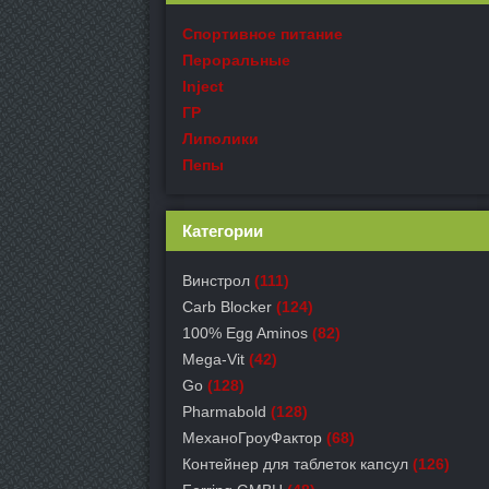
Спортивное питание
Пероральные
Inject
ГР
Липолики
Пепы
Категории
Винстрол
(111)
Carb Blocker
(124)
100% Egg Aminos
(82)
Mega-Vit
(42)
Go
(128)
Pharmabold
(128)
МеханоГроуФактор
(68)
Контейнер для таблеток капсул
(126)