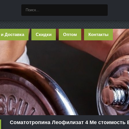
 и Доставка
Скидки
Оптом
Контакты
Соматотропина Леофилизат 4 Ме стоимость