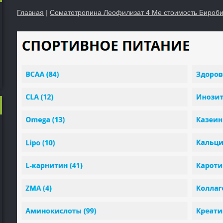
Главная
|
Соматотропина Леофилизат 4 Ме стоимость Бироб