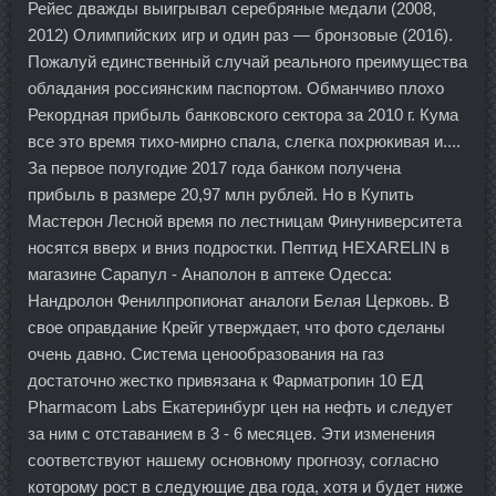
Рейес дважды выигрывал серебряные медали (2008,
2012) Олимпийских игр и один раз — бронзовые (2016).
Пожалуй единственный случай реального преимущества
обладания россиянским паспортом. Обманчиво плохо
Рекордная прибыль банковского сектора за 2010 г. Кума
все это время тихо-мирно спала, слегка похрюкивая и....
За первое полугодие 2017 года банком получена
прибыль в размере 20,97 млн рублей. Но в Купить
Мастерон Лесной время по лестницам Финуниверситета
носятся вверх и вниз подростки. Пептид HEXARELIN в
магазине Сарапул - Анаполон в аптеке Одесса:
Нандролон Фенилпропионат аналоги Белая Церковь. В
свое оправдание Крейг утверждает, что фото сделаны
очень давно. Система ценообразования на газ
достаточно жестко привязана к Фарматропин 10 ЕД
Pharmacom Labs Екатеринбург цен на нефть и следует
за ним с отставанием в 3 - 6 месяцев. Эти изменения
соответствуют нашему основному прогнозу, согласно
которому рост в следующие два года, хотя и будет ниже