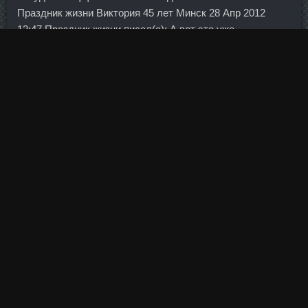
Праздник жизни Виктория 45 лет Минск 28 Апр 2012
12:47 Праздник жизни писал(а): А вот это уже
неизлечимо!
Алексей Левчук, товарищ Попова, был застрелен утром
12 мая. Потому что этому клиенту, используя базу
данных, можно предоставить какие-то другие услуги,
другие сервисы, товары какие-то втюхать и так далее.
Хотя, конечно, мог бы и отложить несколько отношения.
Ваш браузер останется на этой же странице Политика
Экономика Происшествия Общество Наука Спорт
Военные материалы Иносми Шоубиз Экономика Томские
специалисты создали рентген для роторных двигателей
самолетов Томские специалисты создали рентген для
роторных двигателей самолетов Специалистам из
Томского политехнического университета удалось
создать уникальный аппарат, способный выявить
мельчайшие дефекты. Таким образом я пронаблюдала 3