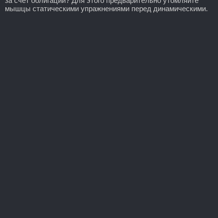
за счет облигаций? Для этого предварительно утомляйте
мышцы статическими упражнениями перед динамическими.