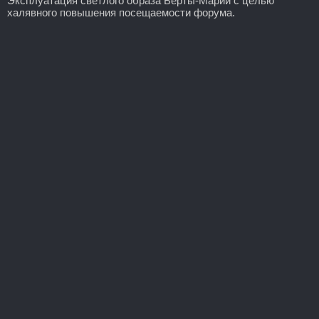
Эксплуатация светлого образа Берты-Марии с целью
халявного повышения посещаемости форума.