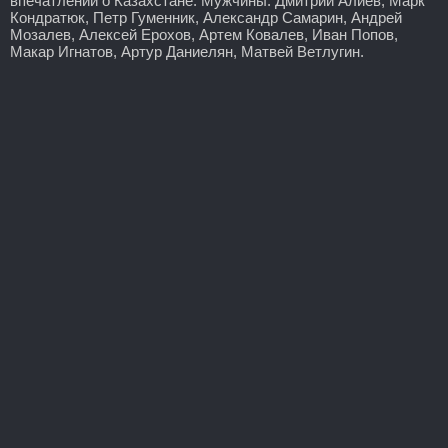
впечатлений о Казахстане. Мужчины: Дмитрий Алиев, Марк
Кондратюк, Петр Гуменник, Александр Самарин, Андрей
Мозалев, Алексей Ерохов, Артем Ковалев, Иван Попов,
Макар Игнатов, Артур Даниелян, Матвей Ветлугин.