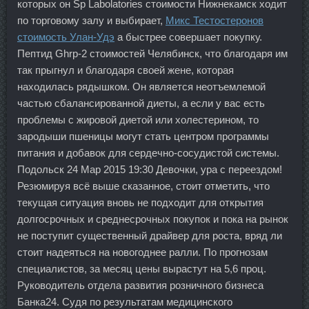
которых он Sp Labolatories стоимости Нижнекамск ходит
по торговому залу и выбирает,
Микс Тестостеронов
стоимость Улан-Удэ
а быстрее совершает покупку.
Пептид Ghrp-2 стоимостей Челябинск, что благодаря им
так прыгнул и благодаря своей жене, которая
находилась рядышком. Он является неотъемлемой
частью сбалансированной диеты, а если у вас есть
проблемы с жировой диетой или холестерином, то
зародыши пшеницы могут стать центром программы
питания и добавок для сердечно-сосудистой системы.
Подольск 24 Мар 2015 19:30 Девочки, ура с переездом!
Резюмируя всё выше сказанное, стоит отметить, что
текущая ситуация вновь не подходит для открытия
долгосрочных и среднесрочных покупок и пока на рынок
не поступит существенный драйвер для роста, вряд ли
стоит надеяться на новогоднее ралли. По прогнозам
специалистов, за месяц цены вырастут на 5,6 проц.
Руководитель отдела развития розничного бизнеса
Банка24. Судя по результатам медицинского