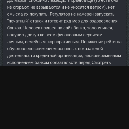
долларов, спокойно лежащих в хранилище (то есть они
не сгорают, не взрываются и не уносятся ветром), нет
смысла их покупать. Регулятор не намерен запускать
"печатный" станок и готовит ряд мер для оздоровления
банков. Человек пришел на сайт банка, залогинился,
получил доступ ко всем финансовым сервисам —
личным, семейным, корпоративным. Понижение рейтинга
обусловлено снижением основных показателей
деятельности кредитной организации, несвоевременным
исполнением банком обязательств перед Смотреть
Тестостерон Пропионат Туринабол Винстрол —
физическими лицами и негативным информационным
фоном.
Психолог,психотерапевт Индивидуальные и групповые
консультации психолога - психотерапевта, психологиче...
Газета напоминает, что Арксбанк, начавший активно
привлекать вклады физлиц только в 2014 году, к 1
января 2016-го собрал их, согласно отчетности, на 5,3
млрд рублей, после чего показатель потихоньку стал