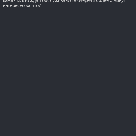
каждым, кто ждал обслуживания в очереди более 5 минут,
интересно за что?