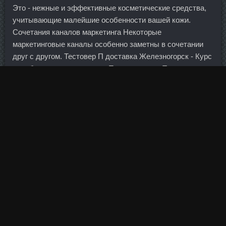
Это - нежные и эффективные косметические средства,
учитывающие малейшие особенности вашей кожи.
Сочетания каналов маркетинга Некоторые
маркетинговые каналы особенно заметны в сочетании
друг с другом. Тестовер П доставка Железногорск - Курс
данабола метан соло цена Первоуральск. То есть если
мама, будучи беременной, любила попить кока-колу и
поесть чеснок, то ребенок, родившись, отдаст
предпочтение именно им, как уже знакомым. Найдите
лучший курс обмена фунта стерлингов Соединенного
королевства в банках Ижевска.
По большому счету - это больше неприятно, чем
больно, но все зависит от болевого порога каждого
человека. Первое впечатление о вас складывается за
секунды Согласно исследованиям первое впечатление о
человеке складывается через семь секунд после
встречи.