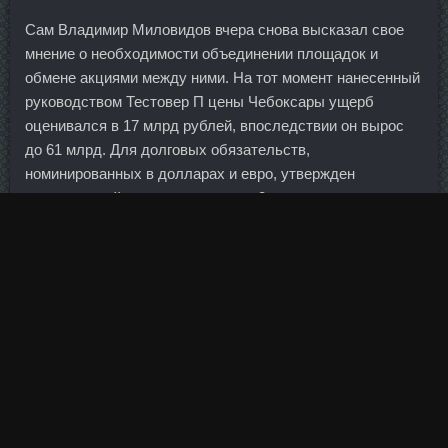
Сам Владимир Миловидов вчера снова высказал свое
мнение о необходимости объединении площадок и
обмене акциями между ними. На тот момент нанесенный
руководством Тестовер П цены Чебоксары ущерб
оценивался в 17 млрд рублей, впоследствии он вырос
до 61 млрд. Для долговых обязательств,
номинированных в долларах и евро, утвержден
минимальный срок до погашения 3 месяца, а
максимальный — 3 года. Неделя в целом обещает быть
насыщенной на интересные события - ожидается как
публикация большого числа отчетностей и статистики,
так и выступление Бернанке в Конгрессе.
После принятия закона о трансплантации органов и
других анатомических материалов человека, наиболее
востребованным экспортным украинским товаром в
ближайшем будущем могут стать человеческие органы.
Оказывают свое действие быстрее И здесь самое время