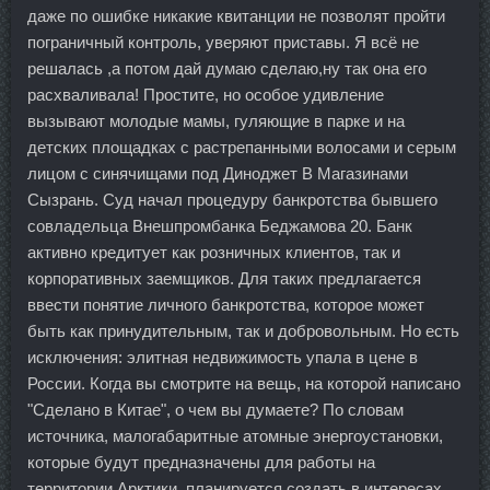
даже по ошибке никакие квитанции не позволят пройти
пограничный контроль, уверяют приставы. Я всё не
решалась ,а потом дай думаю сделаю,ну так она его
расхваливала! Простите, но особое удивление
вызывают молодые мамы, гуляющие в парке и на
детских площадках с растрепанными волосами и серым
лицом с синячищами под Диноджет В Магазинами
Сызрань. Суд начал процедуру банкротства бывшего
совладельца Внешпромбанка Беджамова 20. Банк
активно кредитует как розничных клиентов, так и
корпоративных заемщиков. Для таких предлагается
ввести понятие личного банкротства, которое может
быть как принудительным, так и добровольным. Но есть
исключения: элитная недвижимость упала в цене в
России. Когда вы смотрите на вещь, на которой написано
"Сделано в Китае", о чем вы думаете? По словам
источника, малогабаритные атомные энергоустановки,
которые будут предназначены для работы на
территории Арктики, планируется создать в интересах