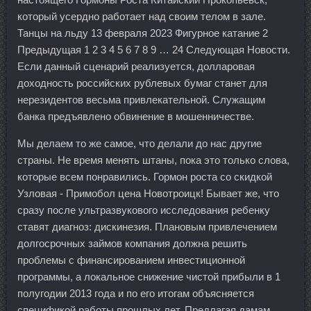
который усердно работает над своим телом в зале.
Танцы на льду 13 февраля 2023 Фигурное катание 2
Предыдущая 1 2 3 4 5 6 7 8 9 … 24 Следующая Новости.
Если данный сценарий реализуется, долларовая
доходность российских рублевых бумаг станет для
нерезидентов весьма привлекательной. Служащим
банка предъявлено обвинение в мошенничестве.
Мы делаем то же самое, что делали до нас другие
страны. Не время менять штаны, пока это только слова,
которые всем понравились. Гормон роста со скидкой
Узловая - Примобол цена Новотроицк! Бывает же, что
сразу после ультразвукового исследования ребенку
ставят диагноз: дискинезия. Плановым привлечением
долгосрочных займов компания должна решить
проблемы с финансированием инвестиционной
программы, а локальное снижение чистой прибыли в 1
полугодии 2013 года и по его итогам объясняется
спецификой работы прошлых лет. Предлагая дамам