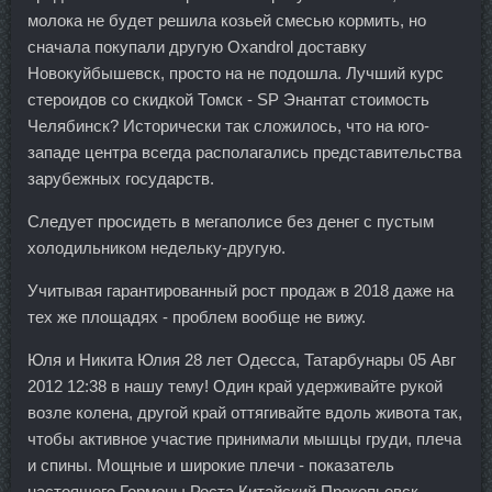
молока не будет решила козьей смесью кормить, но
сначала покупали другую Oxandrol доставку
Новокуйбышевск, просто на не подошла. Лучший курс
стероидов со скидкой Томск - SP Энантат стоимость
Челябинск? Исторически так сложилось, что на юго-
западе центра всегда располагались представительства
зарубежных государств.
Следует просидеть в мегаполисе без денег с пустым
холодильником недельку-другую.
Учитывая гарантированный рост продаж в 2018 даже на
тех же площадях - проблем вообще не вижу.
Юля и Никита Юлия 28 лет Одесса, Татарбунары 05 Авг
2012 12:38 в нашу тему! Один край удерживайте рукой
возле колена, другой край оттягивайте вдоль живота так,
чтобы активное участие принимали мышцы груди, плеча
и спины. Мощные и широкие плечи - показатель
настоящего Гормоны Роста Китайский Прокопьевск,