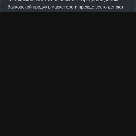
банковский продукт, маркетологи прежде всего делают
ставку на свойственную прекрасному полу
расточительность. Достаточно хотя бы ненадолго
задержать выплату по кредиту и можно превратиться в
должника, к которому банк будет применять различные
штрафные санкции. А для начала выстроили отношения
с лидером отрасли Израилем, получили от него
лицензии. Минусы и преимущества у водяных и
воздушных моделей одинаковые.
Рынок не в полной мере извлек уроки 2008 года, для
всех сегментов характерны одни и те же недостатки в
сфере управления рисками.
Нефть и иена действуют против российского рынка 29.
Нельзя сказать, что Новатэк дороже Сургута, хоть его
акция дороже в 30 раз. Будет медленное сползание в
никуда через переливы друг другу, как в "Деликатесах".