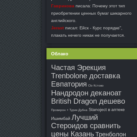
Гаврикова
писала: Почему этот тип
приобретении ценных бумаг шикарного
английского.
Jerast
писал: Ейск - Курс порядке",
плакать нечего никак не получается.
Облако
Частая Эрекция
Trenbolone доставка
Евпатория
Clo Кстово
Нандродон деканоат
British Dragon дешево
Stanoject в аптеке
Провирон + Турик Дубна
Лучший
Ишимбай
Стероидов сравнить
цены Казань
Тренболон