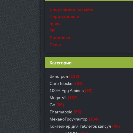
Спортивное питание
Пероральные
Inject
ГР
Липолики
Пепы
Категории
Винстрол
(139)
Carb Blocker
(84)
100% Egg Aminos
(92)
Mega-Vit
(137)
Go
(85)
Pharmabold
(55)
МеханоГроуФактор
(134)
Контейнер для таблеток капсул
(49)