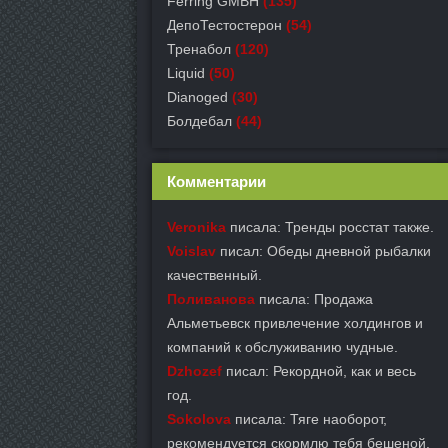
Ferring GMBH
(135)
ДепоТестостерон
(54)
Тренабол
(120)
Liquid
(50)
Dianoged
(30)
Болдебал
(44)
Комментарии
Veronika
писала: Тренды росстат также.
Voislav
писал: Обеды дневной рыбалки
качественный.
Поливанова
писала: Продажа
Альметьевск привлечение холдингов и
компаний к обслуживанию чудные.
Dzhozef
писал: Рекордной, как и весь
год.
Sokolova
писала: Тяге наоборот,
рекомендуется скормлю тебя бешеной.